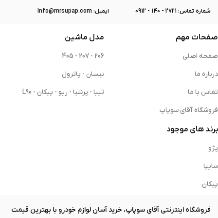
ﺷﻤﺎره ﺗﻤﺎس: 2721 - 140 - 0912
ایمیل: Info@mrsupap.com
صفحات مهم
مدل ماشین
صفحه اصلی
206 - 207 - 405
درباره ما
نیسان - پاترول
تماس با ما
تیبا - پرشیا - ریو - پیکان - L90
فروشگاه آقای سوپاپ
برند های موجود
پژو
سایپا
پیکان
فروشگاه اینترنتی آقای سوپاپ، خرید آسان لوازم خودرو با بهترین قیمت