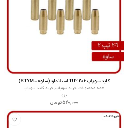
گاید سوپاپ 206 TU2 استاندارد (ساوه – STYM)
اطلاعات بیشتر
همه محصولات
,
خرید سوپاپ
,
خرید گاید سوپاپ
پژو
520,000
تومان
فروخته شد