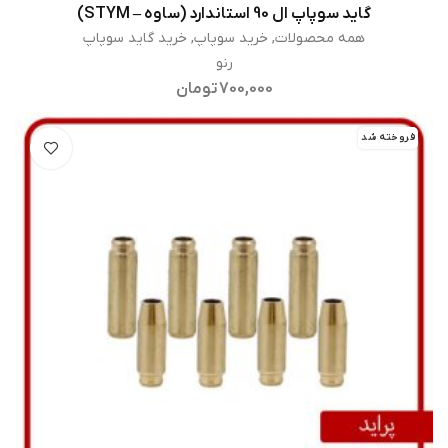
گاید سوپاپ ال 90 استاندارد (ساوه – STYM)
اطلاعات بیشتر
همه محصولات
,
خرید سوپاپ
,
خرید گاید سوپاپ
رنو
700,000
تومان
فروخته شد