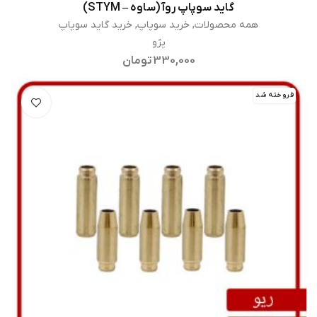
گاید سوپاپ روآ (ساوه – STYM)
اطلاعات بیشتر
همه محصولات
,
خرید سوپاپ
,
خرید گاید سوپاپ
پژو
330,000
تومان
فروخته شد