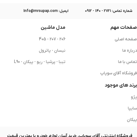
ﺷﻤﺎره ﺗﻤﺎس: 2721 - 140 - 0912
ایمیل: Info@mrsupap.com
صفحات مهم
مدل ماشین
صفحه اصلی
206 - 207 - 405
درباره ما
نیسان - پاترول
تماس با ما
تیبا - پرشیا - ریو - پیکان - L90
فروشگاه آقای سوپاپ
برند های موجود
پژو
سایپا
پیکان
فروشگاه اینترنتی آقای سوپاپ، خرید آسان لوازم خودرو با بهترین قیمت