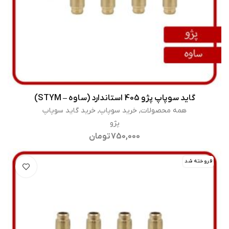
گاید سوپاپ پژو 405 استاندارد (ساوه – STYM)
افزودن به سبد خرید
همه محصولات
,
خرید سوپاپ
,
خرید گاید سوپاپ
پژو
750,000
تومان
فروخته شد