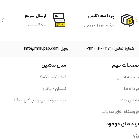
پرداخت آنلاین
ارسال سریع
درگاه امن زرین پال
تا 48 ساعت
ﺷﻤﺎره ﺗﻤﺎس: 2721 - 140 - 0912
ایمیل: Info@mrsupap.com
صفحات مهم
مدل ماشین
صفحه اصلی
206 - 207 - 405
درباره ما
نیسان - پاترول
تماس با ما
تیبا - پرشیا - ریو - پیکان - L90
فروشگاه آقای سوپاپ
برند های موجود
پژو