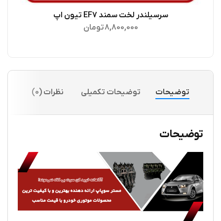
سرسیلندر لخت سمند EF7 تیون اپ
اطلاعات بیشتر
8,800,000
تومان
توضیحات
توضیحات تکمیلی
نظرات (0)
توضیحات